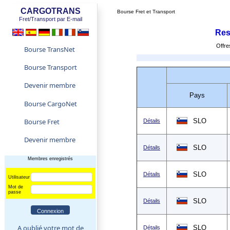
CARGOTRANS
Bourse Fret et Transport
Fret/Transport par E-mail
Res
Offr
Bourse TransNet
Bourse Transport
Devenir membre
Pays
Bourse CargoNet
Bourse Fret
SLO
Détails
Devenir membre
SLO
Détails
Membres enregistrés
SLO
Détails
Utilisateur
Mot de
passe
SLO
Détails
A oublié votre mot de
SLO
Détails