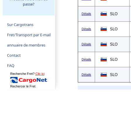
passe?
SLO
Détails
Sur Cargotrans
SLO
Détails
Fret/Transport par E-mail
SLO
annuaire de membres
Détails
Contact
SLO
Détails
FAQ
Recherche Fret?
Clic ici
SLO
Détails
Rechercer le Fret