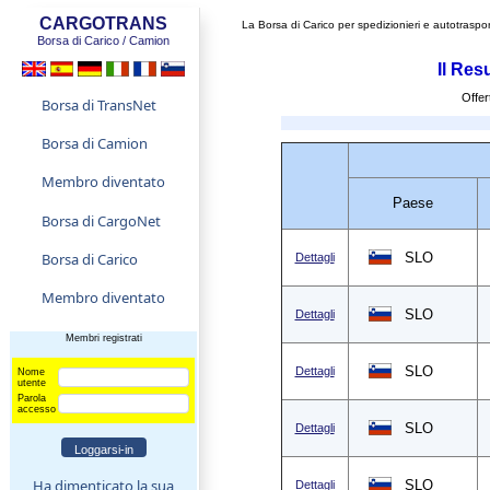
CARGOTRANS
La Borsa di Carico per spedizionieri e autotraspor
Borsa di Carico / Camion
Il Res
Offer
Borsa di TransNet
Borsa di Camion
Membro diventato
Paese
Borsa di CargoNet
Borsa di Carico
SLO
Dettagli
Membro diventato
SLO
Dettagli
Membri registrati
SLO
Dettagli
Nome
utente
Parola
accesso
SLO
Dettagli
Ha dimenticato la sua
SLO
Dettagli