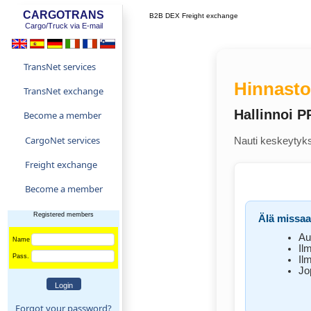
CARGOTRANS
B2B DEX Freight exchange
Cargo/Truck via E-mail
TransNet services
Hinnast
TransNet exchange
Hallinnoi P
Become a member
CargoNet services
Nauti keskeytyks
Freight exchange
Become a member
Registered members
Älä missaa
Au
Name
Ilm
Pass.
Il
Jo
Forgot your password?