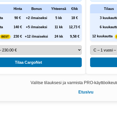
Hinta
Bonus
Yhteensä
€/kk
Tilaus
ta
90 €
+2 ilmaiseksi
5 kk
18 €
3 kuukautt
ta
140 €
+5 ilmaiseksi
11 kk
12,73 €
6 kuukautt
12 kuukautta
230 €
+12 ilmaiseksi
24 kk
9,58 €
BEST
Tilaa CargoNet
Valitse tilauksesi ja varmista PRO-käyttöoikeut
Etusivu