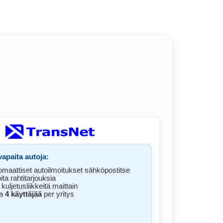
apaita autoja:
omaattiset autoilmoitukset sähköpostitse
ita rahtitarjouksia
 kuljetusliikkeitä maittain
pa
4 käyttäjää
per yritys