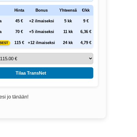
Hinta
Bonus
Yhteensä
€/kk
a
45 €
+2 ilmaiseksi
5 kk
9 €
a
70 €
+5 ilmaiseksi
11 kk
6,36 €
115 €
+12 ilmaiseksi
24 kk
4,79 €
BEST
Tilaa TransNet
esi jo tänään!