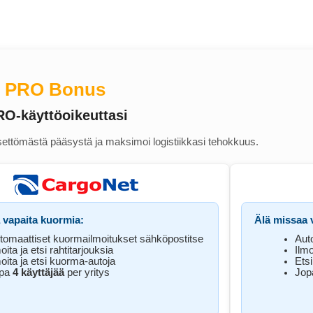
o PRO Bonus
RO-käyttöoikeuttasi
ettömästä pääsystä ja maksimoi logistiikkasi tehokkuus.
 vapaita kuormia:
Älä missaa v
tomaattiset kuormailmoitukset sähköpostitse
Aut
oita ja etsi rahtitarjouksia
Ilmo
moita ja etsi kuorma-autoja
Etsi
pa
4 käyttäjää
per yritys
Jo