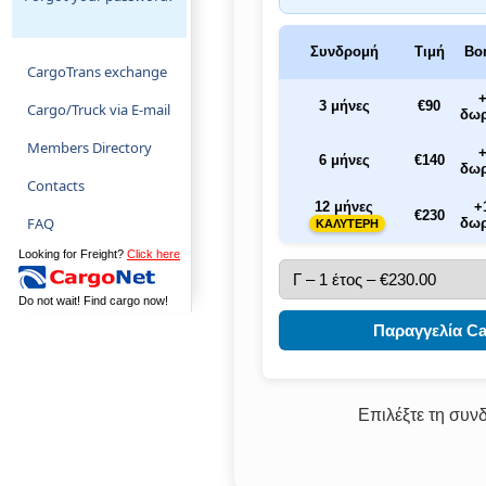
Συνδρομή
Τιμή
Bo
CargoTrans exchange
3 μήνες
€90
Cargo/Truck via E-mail
δω
Members Directory
6 μήνες
€140
δω
Contacts
12 μήνες
+
€230
FAQ
δω
ΚΑΛΥΤΕΡΗ
Looking for Freight?
Click here
Do not wait! Find cargo now!
Παραγγελία C
Επιλέξτε τη συν