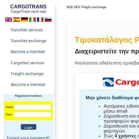
CARGOTRANS
B2B DEX Freight exchange
Cargo/Truck via E-mail
TransNet services
Τιμοκατάλογος 
TransNet exchange
Διαχειριστείτε την 
Become a member
CargoNet services
Απολαύστε αδιάλειπτη πρόσβασ
Freight exchange
Become a member
Registered members
Μην χάνετε διαθέσιμα φ
Αυτόματες ειδοπ
Name
μέσω email
Pass.
Δημοσίευση και 
προσφορών φορ
Δημοσίευση και 
φορτηγών
Έως
4 χρήστες
α
Forgot your password?