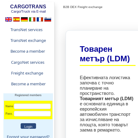
CARGOTRANS
B2B DEX Freight exchange
Cargo/Truck via E-mail
TransNet services
TransNet exchange
Товарен
Become a member
метър (LDM)
CargoNet services
Freight exchange
Ефективната логистика
започва с точно
Become a member
планиране на
пространството.
Registered members
Товарният метър (LDM)
е основната единица в
Name
европейския
автомобилен транспорт
Pass.
за изчисляване на
площта, която товарът
заема в ремаркето.
Forgot your password?