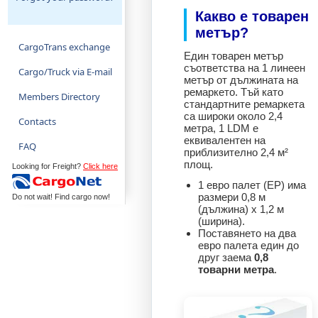
Какво е товарен
метър?
CargoTrans exchange
Един товарен метър
съответства на 1 линеен
Cargo/Truck via E-mail
метър от дължината на
ремаркето. Тъй като
Members Directory
стандартните ремаркета
са широки около 2,4
Contacts
метра, 1 LDM е
еквивалентен на
FAQ
приблизително 2,4 м²
площ.
Looking for Freight?
Click here
1 евро палет (EP) има
размери 0,8 м
Do not wait! Find cargo now!
(дължина) x 1,2 м
(ширина).
Поставянето на два
евро палета един до
друг заема
0,8
товарни метра
.