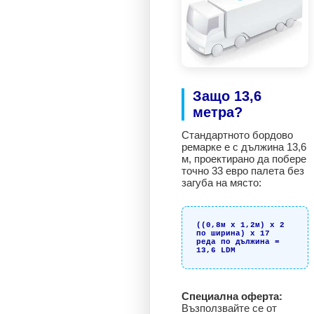
Защо 13,6
метра?
Стандартното бордово
ремарке е с дължина 13,6
м, проектирано да побере
точно 33 евро палета без
загуба на място:
((0,8м x 1,2м) x 2
по ширина) x 17
реда по дължина =
13,6 LDM
Специална оферта:
Възползвайте се от