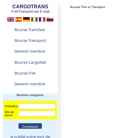
CARGOTRANS
Bourse Fret et Transport
Fret/Transport par E-mail
Bourse TransNet
Bourse Transport
Devenir membre
Bourse CargoNet
Bourse Fret
Devenir membre
Membres enregistrés
Utilisateur
Mot de
passe
A oublié votre mot de