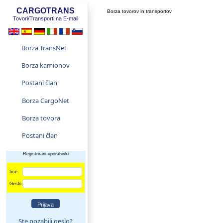
CARGOTRANS
Borza tovorov in transportov
Tovori/Transporti na E-mail
Borza TransNet
Borza kamionov
Postani član
Borza CargoNet
Borza tovora
Postani član
Registrirani uporabniki
Ime
Geslo
Ste pozabili geslo?