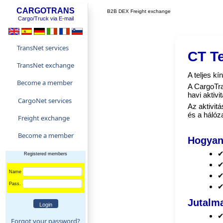
CARGOTRANS
B2B DEX Freight exchange
Cargo/Truck via E-mail
TransNet services
CT T
TransNet exchange
A teljes k
Become a member
A CargoTra
havi aktivi
CargoNet services
Az aktivit
és a hálóz
Freight exchange
Become a member
Hogyan
✔
Registered members
✔
Name
✔
Pass.
✔
Jutalma
✔
Forgot your password?