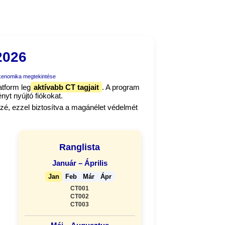
2026
kenomika megtekintése
tform leg
aktívabb CT tagjait
. A program
nyt nyújtó fiókokat.
zé, ezzel biztosítva a magánélet védelmét
Ranglista
Január – Április
Jan
Feb
Már
Ápr
CT001
CT002
CT003