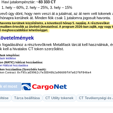
 Havi jutalompénztár: ~
83 333 CT
 1. hely – 60%, 2. hely – 25%, 3. hely – 15%
vevõ úgy dönt, hogy nem veszi át a jutalmat, az át nem vett tokenek 
hónapra kerülnek át. Minden fiók csak 1 jutalomra jogosult havonta.
havonta kerülnek közzétételre, a következõ hónap 5. napjáig. A résztvevõket
e-mailben értesítik az átvételi útmutatóval. A program 2026-ban zajlik, egy vagy 
õ meghosszabbítási lehetõséggel.
Követelmények
 fogadásához a résztvevõknek MetaMask tárcát kell használniuk, é
k kell a hivatalos CT token szerzõdést.
ask telepítése:
sk letöltése
on (MATIC) hálózat hozzáadása:
on Hálózat hozzáadása
ken hozzáadása (Szerzõdés hash):
ken Contract:
0xf95caE9962cfe3DD40b2a96600fAfa02f6F846e4
k el most
öltése
Tárca beállítása
CT Utility tokenek
CT Tevékenységi és