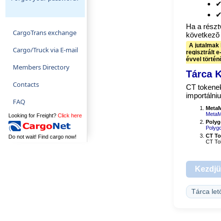
✔
✔
Ha a részt
CargoTrans exchange
következõ 
A jutalmak 
Cargo/Truck via E-mail
regisztrált 
évvel történ
Members Directory
Tárca 
Contacts
CT tokenek
importálniu
FAQ
MetaM
MetaMa
Looking for Freight?
Click here
Polyg
Polyg
CT To
Do not wait! Find cargo now!
CT To
Kezdjü
Tárca let