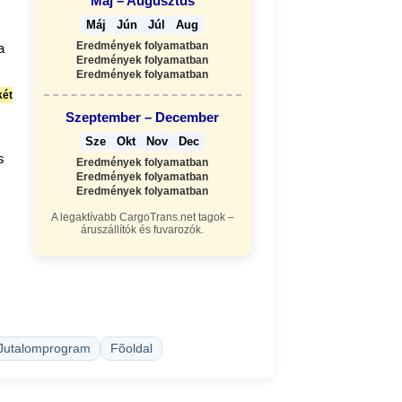
Máj – Augusztus
Máj
Jún
Júl
Aug
Eredmények folyamatban
a
Eredmények folyamatban
Eredmények folyamatban
két
Szeptember – December
Sze
Okt
Nov
Dec
s
Eredmények folyamatban
Eredmények folyamatban
Eredmények folyamatban
A legaktívabb CargoTrans.net tagok –
áruszállítók és fuvarozók.
 Jutalomprogram
Fõoldal