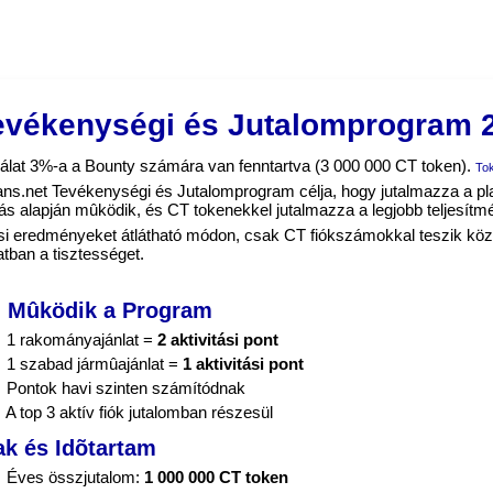
evékenységi és Jutalomprogram 
ínálat 3%-a a Bounty számára van fenntartva (3 000 000 CT token).
To
ns.net Tevékenységi és Jutalomprogram célja, hogy jutalmazza a pla
tás alapján mûködik, és CT tokenekkel jutalmazza a legjobb teljesítmé
ási eredményeket átlátható módon, csak CT fiókszámokkal teszik köz
atban a tisztességet.
 Mûködik a Program
 1 rakományajánlat =
2 aktivitási pont
 1 szabad jármûajánlat =
1 aktivitási pont
 Pontok havi szinten számítódnak
 A top 3 aktív fiók jutalomban részesül
k és Idõtartam
 Éves összjutalom:
1 000 000 CT token