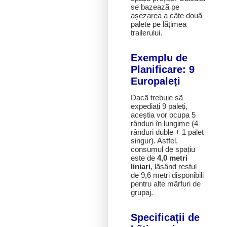
se bazeazã pe
așezarea a câte douã
palete pe lãțimea
trailerului.
Exemplu de
Planificare: 9
Europaleți
Dacã trebuie sã
expediați 9 paleți,
aceștia vor ocupa 5
rânduri în lungime (4
rânduri duble + 1 palet
singur). Astfel,
consumul de spațiu
este de
4,0 metri
liniari
, lãsând restul
de 9,6 metri disponibili
pentru alte mãrfuri de
grupaj.
Specificații de