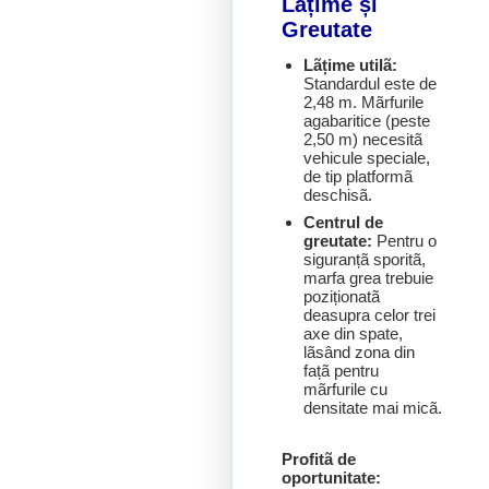
Lãțime și
Greutate
Lãțime utilã:
Standardul este de
2,48 m. Mãrfurile
agabaritice (peste
2,50 m) necesitã
vehicule speciale,
de tip platformã
deschisã.
Centrul de
greutate:
Pentru o
siguranțã sporitã,
marfa grea trebuie
poziționatã
deasupra celor trei
axe din spate,
lãsând zona din
fațã pentru
mãrfurile cu
densitate mai micã.
Profitã de
oportunitate: