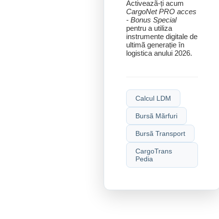
Activeazã-ți acum
CargoNet PRO acces
- Bonus Special
pentru a utiliza
instrumente digitale de
ultimã generație în
logistica anului 2026.
Calcul LDM
Bursã Mãrfuri
Bursã Transport
CargoTrans
Pedia