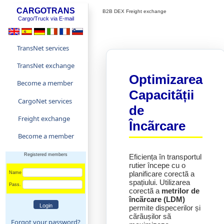
CARGOTRANS
B2B DEX Freight exchange
Cargo/Truck via E-mail
TransNet services
TransNet exchange
Optimizarea
Become a member
Capacitãții
CargoNet services
de
Freight exchange
Încãrcare
Become a member
Registered members
Eficiența în transportul
rutier începe cu o
planificare corectã a
Name
spațiului. Utilizarea
Pass.
corectã a
metrilor de
încãrcare (LDM)
permite dispecerilor și
cãrãușilor sã
Forgot your password?