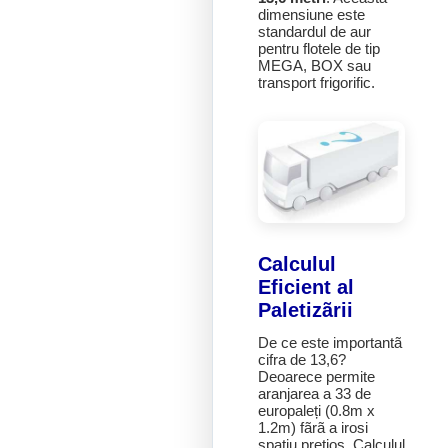
dimensiune este
standardul de aur
pentru flotele de tip
MEGA, BOX sau
transport frigorific.
Calculul
Eficient al
Paletizãrii
De ce este importantã
cifra de 13,6?
Deoarece permite
aranjarea a 33 de
europaleți (0.8m x
1.2m) fãrã a irosi
spațiu prețios. Calculul