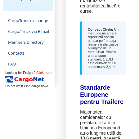
maximizeze
rentabilitatea fiecãrei
curse.
CargoTrans exchange
Concept Cheie:
Un
Cargo/Truck via E-mail
metru de încãrcare
reprezintã spațiul
ocupat pe întreaga
Members Directory
lãțime a trailerului pe
o lungime de un
metru liniar. Pentru
Contacts
un transport
standard, 1 LDM
FAQ
este echivalentul a
aproximativ 2,4 m².
Looking for Freight?
Click here
Do not wait! Find cargo now!
Standarde
Europene
pentru Trailere
Majoritatea
camioanelor cu
prelatã utilizate în
Uniunea Europeanã
au o lungime utilã de
13,6 metri
. Aceastã