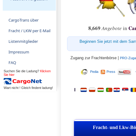
CargoTrans über
8,669
Ca
Angebote
in
Fracht / LKW per E-Mail
Listenmitglieder
Beginnen Sie jetzt mit dem Sam
Impressum
Zugang zur Frachtenbörse |
PRO-Zugan
FAQ
Suchen Sie die Ladung?
Klicken
Pedia
Press
Sie hier
Wart nicht ! Gleich findent ladung!
Fracht- und Lkw-Bö