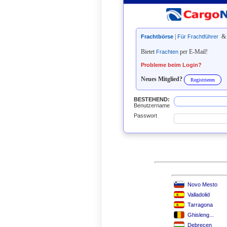
|
Frachtbörse
Für Frachtführer
Bietet
per E-Mail!
Frachten
Probleme beim Login?
Neues Mitglied?
Registrieren
BESTEHEND:
Benutzername
Passwort
Novo Mesto
Valladolid
Tarragona
Ghisleng...
Debrecen