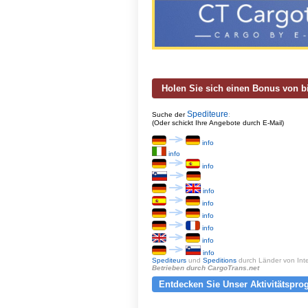
Holen Sie sich einen Bonus von b
Spediteure
Suche der
:
(Oder schickt Ihre Angebote durch E-Mail)
info
info
info
info
info
info
info
info
info
Spediteurs
und
Speditions
durch Länder von Int
Betrieben durch CargoTrans.net
Entdecken Sie Unser Aktivitätspr