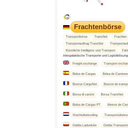
Frachtenbörse
Transportbörse
TransNet
Frachten
Transportauftrag TransNet
Transportauf
Künstliche Intelligenz und Transport
Fah
intergalaktische Transporte und Logistiklösung
Freight exchange
Transport excha
Bolsa de Cargas
Bolsa de Camione
Bourse CargoNet
Bourse de transp
Borsa di carichi
Borsa TransNet
Bolsa de Cargas PT
Metros de Car
Vrachtuitwisseling
Transportuitwiss
Gielda Ladunków
Gielda Transport