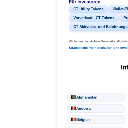
Für Investoren
CT Utility Tokens
Wallet-E
Vorverkauf | CT Tokens
Pr
CT Aktivitäts- und Belohnun
Wir bauen die nächste Generation digitaler
Strategische Partnerschaften und Inves
In
Afghanistan
Andorra
Belgien