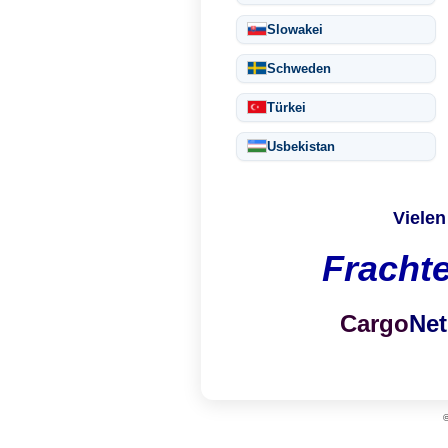
Slowakei
Schweden
Türkei
Usbekistan
Vielen
Fracht
Cargo
Net
©