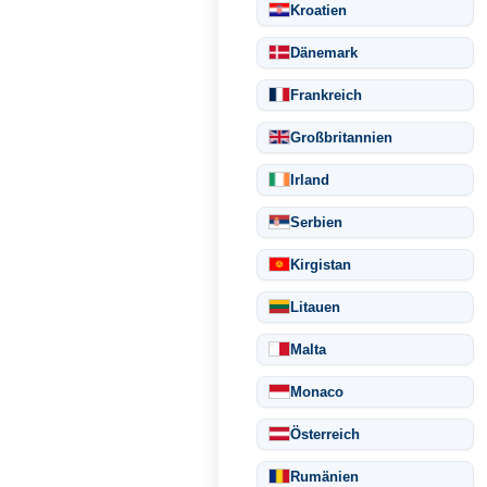
Kroatien
Dänemark
Frankreich
Großbritannien
Irland
Serbien
Kirgistan
Litauen
Malta
Monaco
Österreich
Rumänien