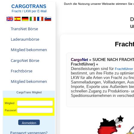
Durch die Nutzung unserer Webseite stimmen Sie d
CARGOTRANS
Fracht / LKW per E-Mail
D
u
TransNet Börse
Laderaumbörse
Frach
Mitglied bekommen
Cargo
Net
» SUCHE NACH FRACHT 
CargoNet Börse
Frachtführer) «
Dienstleistungen sind für
Frachtführer
Frachtbörse
bestimmt, um ihre Flotte zu optimie
LKW für alle Arten von Fracht zu fin
Mitglied bekommen
Sammelladungen, Vollladungen, Aus
Importe, Exporte usw. Außerdem biet
schnellen Zugang zu Produktions- u
CargoTrans Mitglied
Speditionsunternehmen in verschie
Mitglied
Passwort
Passwort vergessen?